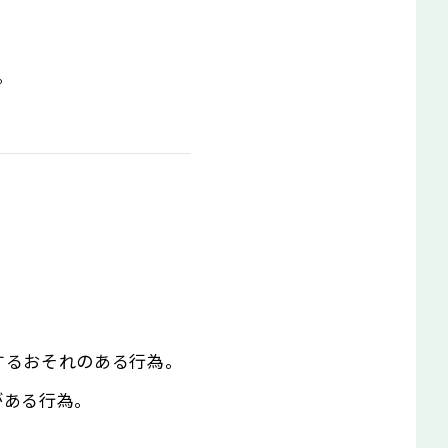
。
するおそれのある行為。
がある行為。