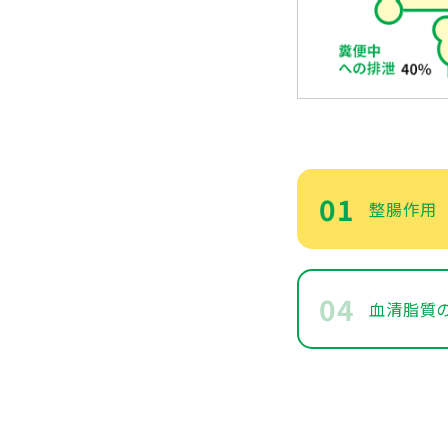
01
整腸作用
04
血清脂質