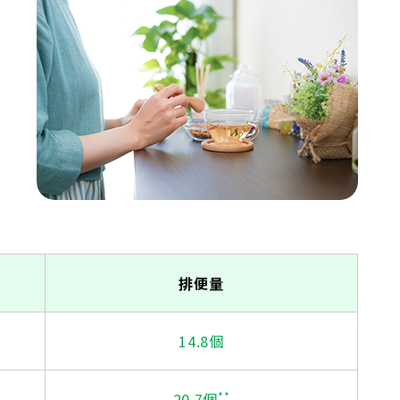
排便量
14.8個
20.7個
**