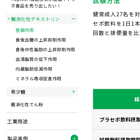
試験方法
ホ食品を売り出したい！
健常成人27名を
難消化性デキストリン
セボ飲料を1日1
整腸作用
回数と排便量を比
食後血糖の上昇抑制作用
食後中性脂肪の上昇抑制作用
血清脂質の低下作用
内蔵脂肪低減作用
ミネラル吸収促進作用
希少糖
結
難消化性でん粉
プラセボ飲料摂
工業用途
製品事例
試験飲料摂取期