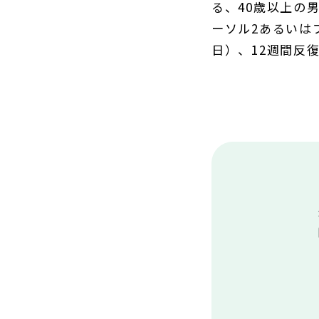
る、40歳以上の
ーソル2あるいはプ
日）、12週間反