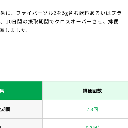
対象に、ファイバーソル2を5g含む飲料あるいはプラ
本、10日間の摂取期間でクロスオーバーさせ、排便
較しました。
果
排便回数
取期間
7.3回
間
9.3回
*