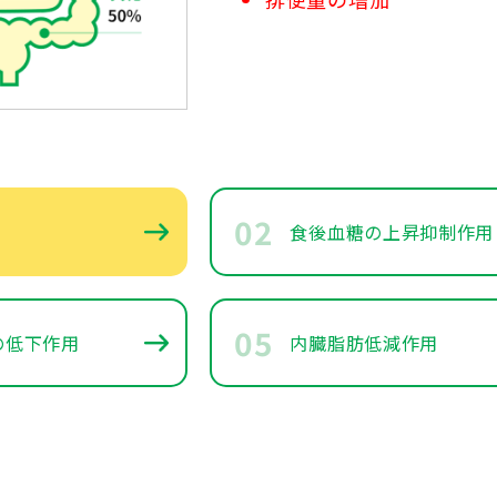
02
食後血糖の上昇抑制作用
05
の低下作用
内臓脂肪低減作用