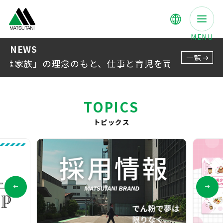
MENU
NEWS
一覧
族」の理念のもと、仕事と育児を両立できる職場づ
100年以上
でん粉一筋
TOPICS
トピックス